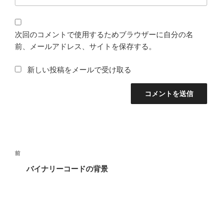
次回のコメントで使用するためブラウザーに自分の名
前、メールアドレス、サイトを保存する。
新しい投稿をメールで受け取る
投
過
前
稿
去
バイナリーコードの背景
ナ
の
ビ
投
稿
ゲ
ー