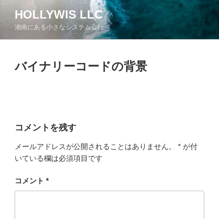
コ
HOLLYWIS LLC
ン
湘南にある小さなシステム会社
テ
ン
ツ
バイナリーコードの背景
へ
ス
キ
ッ
プ
コメントを残す
メールアドレスが公開されることはありません。
*
が付
いている欄は必須項目です
コメント
*