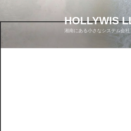
コ
ン
テ
HOLLYWIS L
ン
湘南にある小さなシステム会社
ツ
へ
ス
キ
ッ
プ