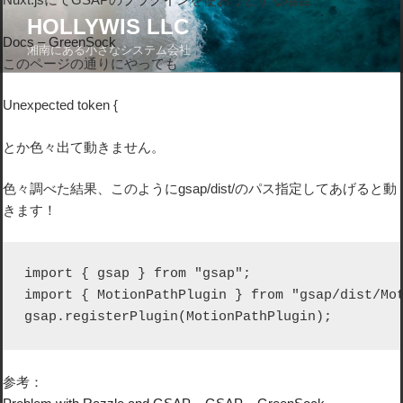
コ
HOLLYWIS LLC
ン
Docs – GreenSock
湘南にある小さなシステム会社
テ
このページの通りにやっても
ン
ツ
Unexpected token {
へ
ス
とか色々出て動きません。
キ
ッ
色々調べた結果、このようにgsap/dist/のパス指定してあげると動
プ
きます！
import { gsap } from "gsap";

import { MotionPathPlugin } from "gsap/dist/Mot
gsap.registerPlugin(MotionPathPlugin);
参考：