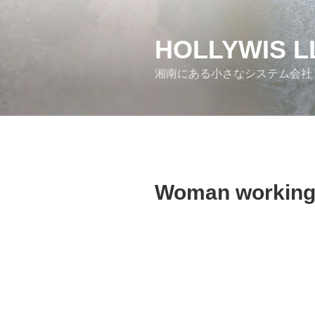
コ
ン
テ
HOLLYWIS L
ン
湘南にある小さなシステム会社
ツ
へ
ス
キ
ッ
プ
Woman workin