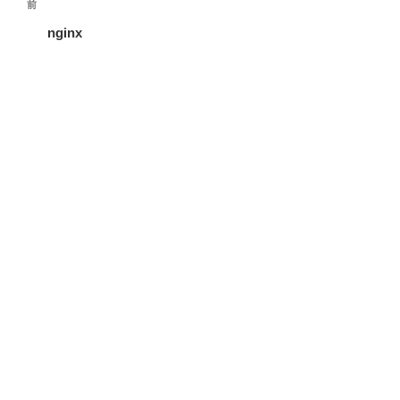
過
前
稿
去
nginx
ナ
の
ビ
投
稿
ゲ
ー
シ
ョ
ン