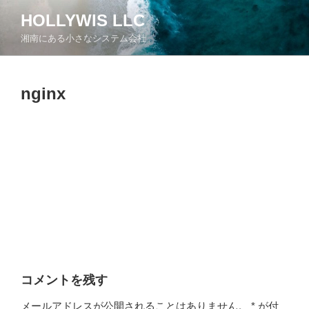
コ
HOLLYWIS LLC
ン
湘南にある小さなシステム会社
テ
ン
ツ
nginx
へ
ス
キ
ッ
プ
コメントを残す
メールアドレスが公開されることはありません。
*
が付