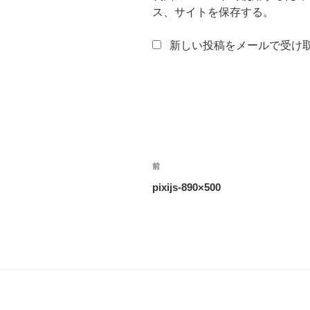
ス、サイトを保存する。
新しい投稿をメールで受け
投
過
前
稿
去
pixijs-890×500
の
ナ
投
ビ
稿
ゲ
ー