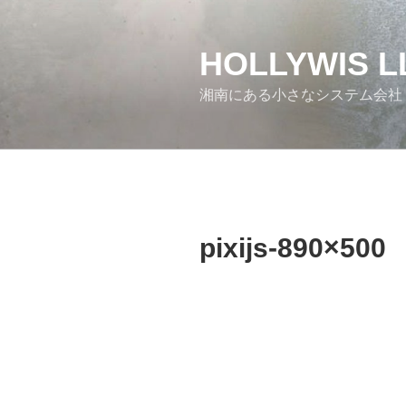
コ
ン
テ
HOLLYWIS L
ン
湘南にある小さなシステム会社
ツ
へ
ス
キ
ッ
プ
pixijs-890×500