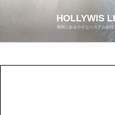
コ
ン
テ
HOLLYWIS L
ン
湘南にある小さなシステム会社
ツ
へ
ス
キ
ッ
プ