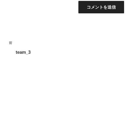
投
過
前
稿
去
team_3
ナ
の
ビ
投
稿
ゲ
ー
シ
ョ
ン