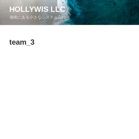
コ
HOLLYWIS LLC
ン
湘南にある小さなシステム会社
テ
ン
ツ
team_3
へ
ス
キ
ッ
プ